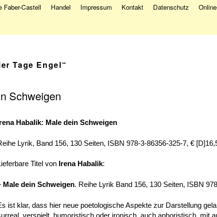
 Faber-Castell
Handel
Impressum
Kontakt
Datenschutz
Onlin
ler Tage Engel“
ein Schweigen
Irena Habalik
:
Male dein Schweigen
Reihe Lyrik, Band 156, 130 Seiten, ISBN 978-3-86356-325-7, € [D]16,
Lieferbare Titel von
Irena Habalik
:
–
Male dein Schweigen
. Reihe Lyrik Band 156, 130 Seiten, ISBN 97
Es ist klar, dass hier neue poetologische Aspekte zur Darstellung gela
surreal, verspielt, humoristisch oder ironisch, auch aphoristisch, mit a