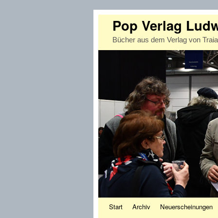
Pop Verlag Lud
Bücher aus dem Verlag von Trai
Zum Inhalt wechseln
Zum sekundären Inhalt wechseln
Start
Archiv
Neuerscheinungen