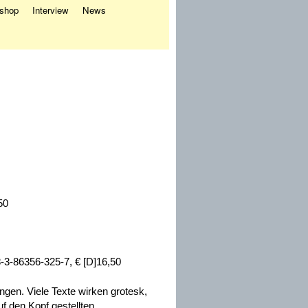
eshop
Interview
News
50
8-3-86356-325-7, € [D]16,50
ngen. Viele Texte wirken grotesk,
uf den Kopf gestellten