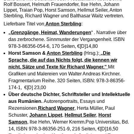
Rolf Bossert, Helmuth Frauendorfer, Ilse Hehn, Johann
Lippet, Traian Pop, Horst Samson, Hellmut Seiler, Anton
Sterbling, Richard Wagner und Balthasar Waitz vertreten.
Lieferbare Titel von
Anton Sterbling
:
„Grenzgänge, Heimat, Wanderungen
“ . Narrative über
das zerbrochene. Sinnmuster der Vergangenheit. ISBN
978-3-86356-054-6, 170 Seiten, €[D]14,80
Horst Samson
&
Anton Sterbling
(Hrsg.):
„Die
Sprache, die auf das Nichts folgt, die kennen wir
nicht. Sätze und Texte für Richard Wagner.“
Mit
Grafiken und Malereien von Walter Andreas Kirchner.
Fragmentarium Reihe. 320 Seiten, ISBN: 978-3-86356-
174-1, €[D] 23,00
Über deutsche Dichter, Schriftsteller und Intellektuelle
aus Rumänien.
Autorenportraits, Essays und
Rezensionen.
Richard Wagner
, Herta Müller, Paul
Schuster,
Johann Lippet
,
Hellmut Seiler
,
Horst
Samson
, Ilse Hehn, Werner Kremm.Pop Universitas, Bd.
14, ISBN 978-3-86356-251-9, 216 Seiten, €[D]16,50