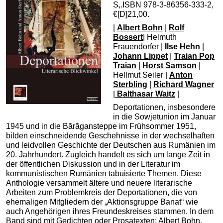
S,.ISBN 978-3-86356-333-2,
€[D]21,00.
|
Albert Bohn
|
Rolf
Bossert
| Helmuth
Frauendorfer |
Ilse Hehn
|
Johann Lippet
|
Traian Pop
Traian
|
Horst Samson
|
Hellmut Seiler |
Anton
Sterbling
|
Richard Wagner
|
Balthasar Waitz
|
Deportationen, insbesondere
in die Sowjetunion im Januar
1945 und in die Bărăgan­steppe im Frühsommer 1951,
bilden einschneidende Geschehnisse in der wechselhaften
und leidvollen Geschichte der Deutschen aus Rumänien im
20. Jahrhundert. Zugleich handelt es sich um lange Zeit in
der öffentlichen Diskussion und in der Literatur im
kommunistischen Rumänien tabuisierte Themen. Diese
Anthologie versammelt ältere und neuere literarische
Arbeiten zum Problemkreis der Deportationen, die von
ehema­ligen Mitgliedern der „Aktionsgruppe Banat“ wie
auch Angehörigen ihres Freundes­kreises stammen. In dem
Band sind mit Gedichten oder Prosatexten: Albert Bohn,