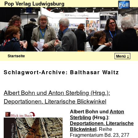
Pop Verlag Ludwigsburg
Startseite
Menü ↓
Zum Inhalt wechseln
Zum sekundären Inhalt wechseln
Schlagwort-Archive:
Balthasar Waitz
Albert Bohn und Anton Sterbling (Hrsg.):
Deportationen. Literarische Blick­winkel
Albert Bohn und
Anton
Sterbling
(Hrsg.)
:
Deportationen
.
Literarische
Blick­winkel
. Reihe
Fragmentarium Bd. 23, 277