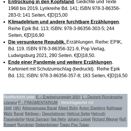
Entrückung in den Kopfstand
. Gedichte und Texte
1968 bis 2019. Lyrikreihe Bd. 141; ISBN 978-3-86356-
283-0; 141 Seiten, €[D]15,00
Klimadelirium und andere furchtbare Erzählungen
.
Reihe Epik Bd. 113; ISBN: 978-3-86356-303-5; 244
Seiten, €[D]16,90
Die versunkene Republik.
Erzählungen. Reihe: EPIK,
Bd. 119. ISBN 978-3-86356-321-9, Pop Verlag,
Ludwigsburg 2021, 280 Seiten. €[D]18,50.
Ende einer Pandemie und weitere Erzählungen
.
Kartoniert mit Schutzumschlag (bedruckt). Reihe Epik
Bd. 131; ISBN: 978-3-86356-357-8; 183 Seiten, €[D]16,50
Veröffentlicht unter
E – Erscheinungsjahr 2021
,
L - Deutsch-Rumänische
Literatur
,
P - FRAGMENTARIUM
|
Verschlagwortet mit
1945
,
1951
,
Aktionsgruppe Banat
,
Albert Bohn
,
Anton Sterbling
,
Balthasar
Waitz
,
Banat
,
Bărăgan¬
,
Deportationen
,
Hellmut Seiler
,
Helmuth
Frauendorfer
,
Horst Samson
,
Ilse Hehn
,
Johann Lippet
,
Richard Wagner
,
Rolf
Bossert
,
Rumänien
,
Siebenbürgen
,
Traian Pop Traian