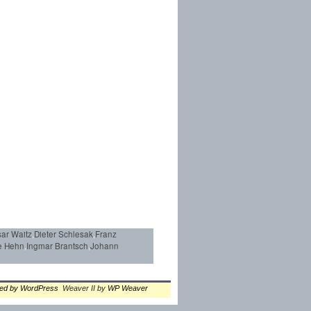
sar Waitz
,
Dieter Schlesak
,
Franz
se Hehn
,
Ingmar Brantsch
,
Johann
red by WordPress
Weaver II by
WP Weaver