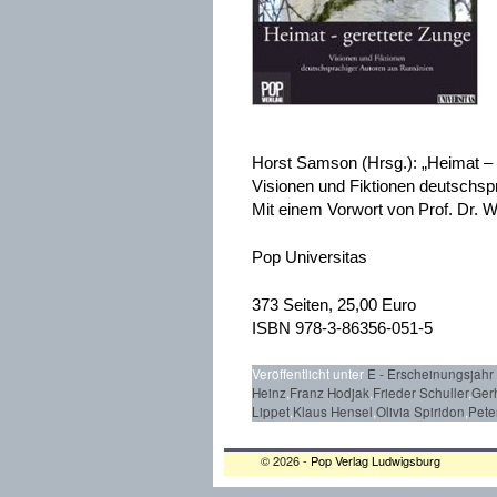
Horst Samson (Hrsg.): „Heimat – 
Visionen und Fiktionen deutschs
Mit einem Vorwort von Prof. Dr. W
Pop Universitas
373 Seiten, 25,00 Euro
ISBN 978-3-86356-051-5
Veröffentlicht unter
E - Erscheinungsjahr
Heinz
,
Franz Hodjak
,
Frieder Schuller
,
Ger
Lippet
,
Klaus Hensel
,
Olivia Spiridon
,
Pete
© 2026 -
Pop Verlag Ludwigsburg