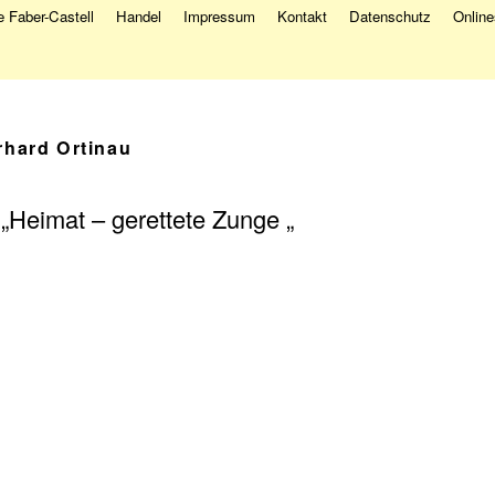
 Faber-Castell
Handel
Impressum
Kontakt
Datenschutz
Onlin
rhard Ortinau
„Heimat – gerettete Zunge „