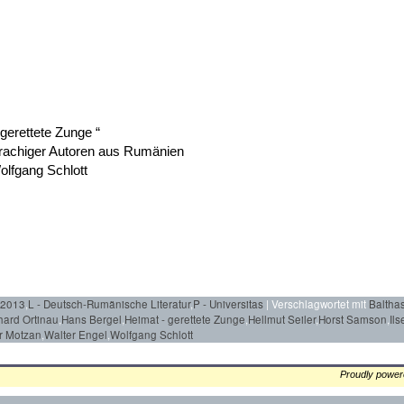
gerettete Zunge “
prachiger Autoren aus Rumänien
olfgang Schlott
 2013
,
L - Deutsch-Rumänische Literatur
,
P - Universitas
|
Verschlagwortet mit
Baltha
hard Ortinau
,
Hans Bergel
,
Heimat - gerettete Zunge
,
Hellmut Seiler
,
Horst Samson
,
Il
r Motzan
,
Walter Engel
,
Wolfgang Schlott
Proudly powe