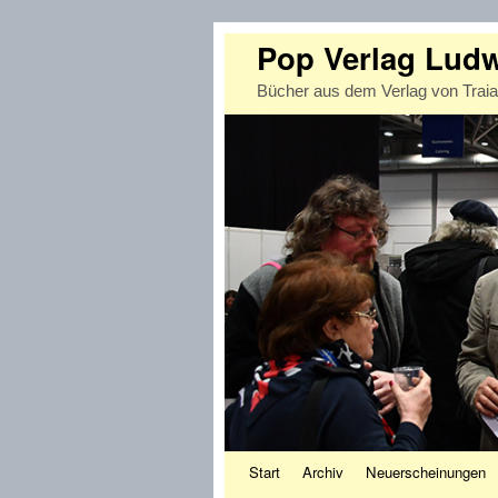
Pop Verlag Lud
Bücher aus dem Verlag von Trai
Zum Inhalt wechseln
Zum sekundären Inhalt wechseln
Start
Archiv
Neuerscheinungen