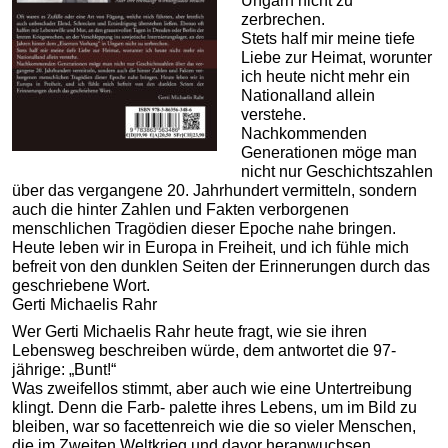
Ungarn nicht zu
zerbrechen.
Stets half mir meine tiefe
Liebe zur Heimat, worunter
ich heute nicht mehr ein
Nationalland allein
verstehe.
Nachkommenden
Generationen möge man
nicht nur Geschichtszahlen
über das vergangene 20. Jahrhundert vermitteln, sondern
auch die hinter Zahlen und Fakten verborgenen
menschlichen Tragödien dieser Epoche nahe bringen.
Heute leben wir in Europa in Freiheit, und ich fühle mich
befreit von den dunklen Seiten der Erinnerungen durch das
geschriebene Wort.
Gerti Michaelis Rahr
Wer Gerti Michaelis Rahr heute fragt, wie sie ihren
Lebensweg beschreiben würde, dem antwortet die 97-
jährige: „Bunt!“
Was zweifellos stimmt, aber auch wie eine Untertreibung
klingt. Denn die Farb- palette ihres Lebens, um im Bild zu
bleiben, war so facettenreich wie die so vieler Menschen,
die im Zweiten Weltkrieg und davor heranwuchsen.