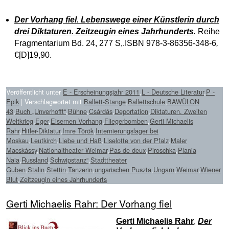
Der Vorhang fiel. Lebenswege einer Künstlerin durch
drei Diktaturen. Zeitzeugin eines Jahrhunderts
.
Reihe
Fragmentarium Bd. 24, 277 S,.ISBN 978-3-86356-348-6
,
€[D]19,90.
Veröffentlicht unter
E - Erscheinungsjahr 2011
,
L - Deutsche Literatur
,
P -
Epik
|
Verschlagwortet mit
Ballett-Stange
,
Ballettschule
,
BAWÜLON
43
,
Buch „Unverhofft“
,
Bühne
,
Csárdás
,
Deportation
,
Diktaturen. Zweiten
Weltkrieg
,
Eger
,
Eisernen Vorhang
,
Fliegerbomben
,
Gerti Michaelis
Rahr
,
Hitler-Diktatur
,
Imre Török
,
Internierungslager bei
Moskau
,
Leutkirch
,
Liebe und Haß
,
Liselotte von der Pfalz
,
Maler
Macskássy
,
Nationaltheater Weimar
,
Pas de deux
,
Piroschka
,
Plania
Naia
,
Russland
,
Schwipstanz“
,
Stadttheater
Guben
,
Stalin
,
Stettin
,
Tänzerin
,
ungarischen Puszta
,
Ungarn
,
Weimar
,
Wiener
Blut
,
Zeitzeugin eines Jahrhunderts
Gerti Michaelis Rahr: Der Vorhang fiel
Gerti Michaelis Rahr
,
Der