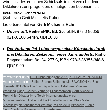
wird trotz des erlittenen Schicksals in drei verschiedenen
Diktaturen zum prägenden, ermutigenden Lebensinhalt.
Imre Török, Schriftsteller
(Sohn von Gerti Michaelis Rahr)
Lieferbare Titel von
Gerti Michaelis Rahr
:
Unverhofft
.
Reihe EPIK, Bd. 35.
ISBN: 978-3-86356-
021-8, 100 Seiten,
€[D]
10,50
Der Vorhang fiel. Lebenswege einer Künstlerin durch
drei Diktaturen. Zeitzeugin eines Jahrhunderts
.
Reihe
Fragmentarium Bd. 24, 277 S,.ISBN 978-3-86356-348-6
,
€[D]19,90.
Veröffentlicht unter
E – Erscheinungsjahr 2021
,
P - FRAGMENTARIUM
|
Verschlagwortet mit
Ballett-Stange
,
Ballettschule
,
BAWÜLON 43
,
Buch
„Unverhofft“
,
Bühne
,
Csárdás
,
Deportation
,
Diktaturen. Zweiten
Weltkrieg
,
Eger
,
Eisernen Vorhang
,
Fliegerbomben
,
Gerti Michaelis
Rahr
,
Hitler-Diktatur
,
Imre Török
,
Internierungslager bei
Moskau
,
Leutkirch
,
Liebe und Haß
,
Liselotte von der Pfalz
,
Maler
Macskássy
,
Nationaltheater Weimar
,
Pas de deux
,
Piroschka
,
Plania
Naia
,
Russland
,
Schwipstanz“
,
Stadttheater