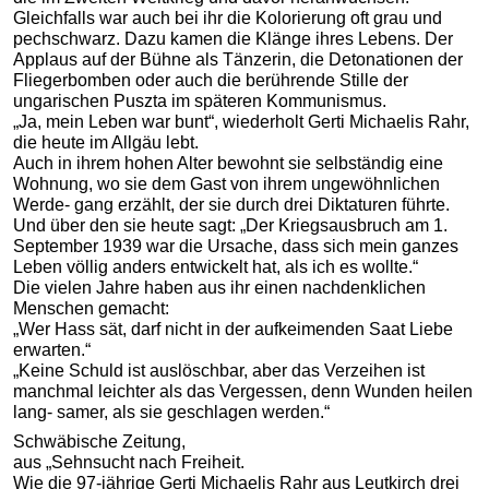
Gleichfalls war auch bei ihr die Kolorierung oft grau und
pechschwarz. Dazu kamen die Klänge ihres Lebens. Der
Applaus auf der Bühne als Tänzerin, die Detonationen der
Fliegerbomben oder auch die berührende Stille der
ungarischen Puszta im späteren Kommunismus.
„Ja, mein Leben war bunt“, wiederholt Gerti Michaelis Rahr,
die heute im Allgäu lebt.
Auch in ihrem hohen Alter bewohnt sie selbständig eine
Wohnung, wo sie dem Gast von ihrem ungewöhnlichen
Werde- gang erzählt, der sie durch drei Diktaturen führte.
Und über den sie heute sagt: „Der Kriegsausbruch am 1.
September 1939 war die Ursache, dass sich mein ganzes
Leben völlig anders entwickelt hat, als ich es wollte.“
Die vielen Jahre haben aus ihr einen nachdenklichen
Menschen gemacht:
„Wer Hass sät, darf nicht in der aufkeimenden Saat Liebe
erwarten.“
„Keine Schuld ist auslöschbar, aber das Verzeihen ist
manchmal leichter als das Vergessen, denn Wunden heilen
lang- samer, als sie geschlagen werden.“
Schwäbische Zeitung,
aus „Sehnsucht nach Freiheit.
Wie die 97-jährige Gerti Michaelis Rahr aus Leutkirch drei