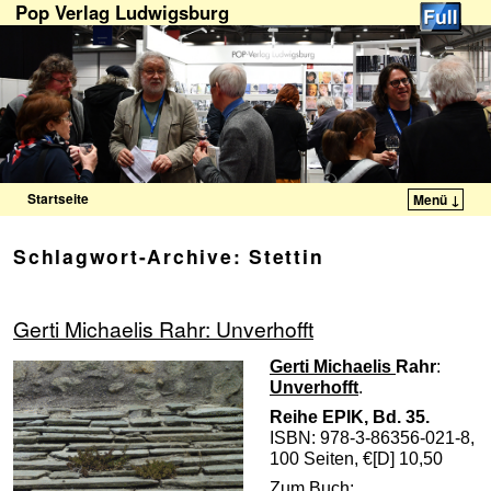
Pop Verlag Ludwigsburg
Startseite
Menü ↓
Zum Inhalt wechseln
Zum sekundären Inhalt wechseln
Schlagwort-Archive:
Stettin
Gerti Michaelis Rahr: Unverhofft
Gerti Michaelis
Rahr
:
Unverhofft
.
Reihe EPIK, Bd. 35.
ISBN: 978-3-86356-021-8,
100 Seiten,
€[D]
10,50
Zum Buch: