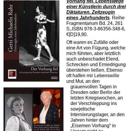
Vorhang fiel. Lebenswege
einer Künstlerin durch drei
Diktaturen. Zeitzeugin
eines Jahrhunderts
.
Reihe
Fragmentarium Bd. 24, 261
S,.ISBN 978-3-86356-348-6
,
€[D]19,90.
Oft waren es Zufälle oder
eine Art von Fügung, welche
mich führten, aber letztlich
auch unbeschadet Elend,
Schrecken und Erniedrigung
überstehen ließen. Ebenso
oft halfen mir Lebenswille
und Mut, an den
grauenvollen Tagen in
Dresden oder Berlin der
letzten Kriegswochen, an
der Verschleppung ins
sowjetische
Internierungslager, an den
Jahren hinter dem
„Eisernen Vorhang“ in