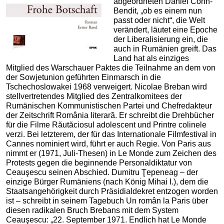
abgeordneten Daniel Cohn-
Bendit, „ob es einem nun
passt oder nicht“, die Welt
verändert, läutet eine Epoche
der Liberalisierung ein, die
auch in Rumänien greift. Das
Land hat als einziges
Mitglied des Warschauer Paktes die Teilnahme an dem von
der Sowjetunion geführten Einmarsch in die
Tschechoslowakei 1968 verweigert. Nicolae Breban wird
stellvertretendes Mitglied des Zentralkomitees der
Rumänischen Kommunistischen Partei und Chefredakteur
der Zeitschrift România literară. Er schreibt die Drehbücher
für die Filme Răutăciosul adolescent und Printre colinele
verzi. Bei letzterem, der für das Internationale Filmfestival in
Cannes nominiert wird, führt er auch Regie. Von Paris aus
nimmt er (1971, Juli-Thesen) in Le Monde zum Zeichen des
Protests gegen die beginnende Personaldiktatur von
Ceauşescu seinen Abschied. Dumitru Ţepeneag – der
einzige Bürger Rumäniens (nach König Mihai I.), dem die
Staatsangehörigkeit durch Präsidialdekret entzogen worden
ist – schreibt in seinem Tagebuch Un român la Paris über
diesen radikalen Bruch Brebans mit dem System
Ceauşescu: „22. September 1971. Endlich hat Le Monde