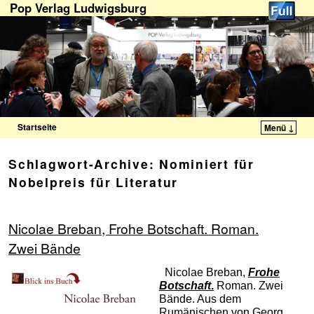
Pop Verlag Ludwigsburg
Startseite
Menü ↓
Zum Inhalt wechseln
Zum sekundären Inhalt wechseln
Schlagwort-Archive:
Nominiert für
Nobelpreis für Literatur
Nicolae Breban, Frohe Botschaft. Roman.
Zwei Bände
Nicolae Breban,
Frohe
Botschaft
.
Roman. Zwei
Bände. Aus dem
Rumänischen von Georg