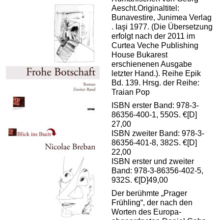
Aescht.Originaltitel:
Bunavestire, Junimea Verlag
. Iaşi 1977. (Die Übersetzung
erfolgt nach der 2011 im
Curtea Veche Publishing
House Bukarest
erschienenen Ausgabe
letzter Hand.). Reihe Epik
Bd. 139. Hrsg. der Reihe:
Traian Pop
ISBN erster Band: 978-3-
86356-400-1, 550S. €[D]
27,00
ISBN zweiter Band: 978-3-
86356-401-8, 382S. €[D]
22,00
ISBN erster und zweiter
Band: 978-3-86356-402-5,
932S. €[D]49,00
Der berühmte „Prager
Frühling“, der nach den
Worten des Europa-