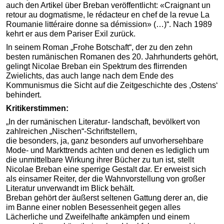
auch den Artikel über Breban veröffentlicht: «Craignant un
retour au dogmatisme, le rédacteur en chef de la revue La
Roumanie littéraire donne sa démission» (…)“. Nach 1989
kehrt er aus dem Pariser Exil zurück.
In seinem Roman „Frohe Botschaft“, der zu den zehn
besten rumänischen Romanen des 20. Jahrhunderts gehört,
gelingt Nicolae Breban ein Spektrum des flirrenden
Zwielichts, das auch lange nach dem Ende des
Kommunismus die Sicht auf die Zeitgeschichte des ,Ostens‘
behindert.
Kritikerstimmen:
„In der rumänischen Literatur- landschaft, bevölkert von
zahlreichen „Nischen“-Schriftstellern,
die besonders, ja, ganz besonders auf unvorhersehbare
Mode- und Markttrends achten und denen es lediglich um
die unmittelbare Wirkung ihrer Bücher zu tun ist, stellt
Nicolae Breban eine sperrige Gestalt dar. Er erweist sich
als einsamer Reiter, der die Wahnvorstellung von großer
Literatur unverwandt im Blick behält.
Breban gehört der äußerst seltenen Gattung derer an, die
im Banne einer noblen Besessenheit gegen alles
Lächerliche und Zweifelhafte ankämpfen und einem