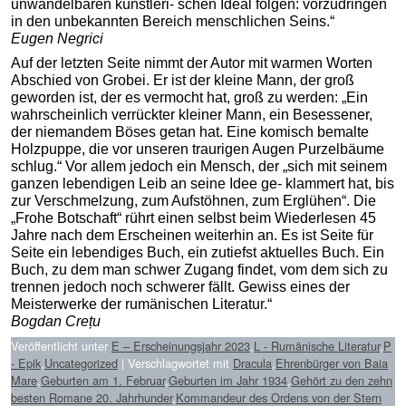
unwandelbaren künstleri- schen Ideal folgen: vorzudringen
in den unbekannten Bereich menschlichen Seins.“
Eugen Negrici
Auf der letzten Seite nimmt der Autor mit warmen Worten
Abschied von Grobei. Er ist der kleine Mann, der groß
geworden ist, der es vermocht hat, groß zu werden: „Ein
wahrscheinlich verrückter kleiner Mann, ein Besessener,
der niemandem Böses getan hat. Eine komisch bemalte
Holzpuppe, die vor unseren traurigen Augen Purzelbäume
schlug.“ Vor allem jedoch ein Mensch, der „sich mit seinem
ganzen lebendigen Leib an seine Idee ge- klammert hat, bis
zur Verschmelzung, zum Aufstöhnen, zum Erglühen“. Die
„Frohe Botschaft“ rührt einen selbst beim Wiederlesen 45
Jahre nach dem Erscheinen weiterhin an. Es ist Seite für
Seite ein lebendiges Buch, ein zutiefst aktuelles Buch. Ein
Buch, zu dem man schwer Zugang findet, vom dem sich zu
trennen jedoch noch schwerer fällt. Gewiss eines der
Meisterwerke der rumänischen Literatur.“
Bogdan Crețu
Veröffentlicht unter
E – Erscheinungsjahr 2023
,
L - Rumänische Literatur
,
P
- Epik
,
Uncategorized
|
Verschlagwortet mit
Dracula
,
Ehrenbürger von Baia
Mare
,
Geburten am 1. Februar
,
Geburten im Jahr 1934
,
Gehört zu den zehn
besten Romane 20. Jahrhunder
,
Kommandeur des Ordens von der Stern