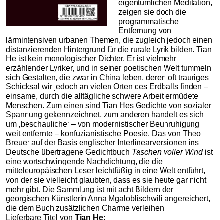
eigentümlichen Meditation,
zeigen sie doch die
programmatische
Entfernung von
lärmintensiven urbanen Themen, die zugleich jedoch einen
distanzierenden Hintergrund für die rurale Lyrik bilden. Tian
He ist kein monologischer Dichter. Er ist vielmehr
erzählender Lyriker, und in seiner poetischen Welt tummeln
sich Gestalten, die zwar in China leben, deren oft trauriges
Schicksal wir jedoch an vielen Orten des Erdballs finden –
einsame, durch die alltägliche schwere Arbeit ermüdete
Menschen. Zum einen sind Tian Hes Gedichte von sozialer
Spannung gekennzeichnet, zum anderen handelt es sich
um ‚beschauliche‘ – von modernistischer Beunruhigung
weit entfernte – konfuzianistische Poesie. Das von Theo
Breuer auf der Basis englischer Interlinearversionen ins
Deutsche übertragene Gedichtbuch
Taschen voller Wind
ist
eine wortschwingende Nachdichtung, die die
mitteleuropäischen Leser leichtfüßig in eine Welt entführt,
von der sie vielleicht glaubten, dass es sie heute gar nicht
mehr gibt. Die Sammlung ist mit acht Bildern der
georgischen Künstlerin Anna Mgaloblischwili angereichert,
die dem Buch zusätzlichen Charme verleihen.
Lieferbare Titel von
Tian He
: