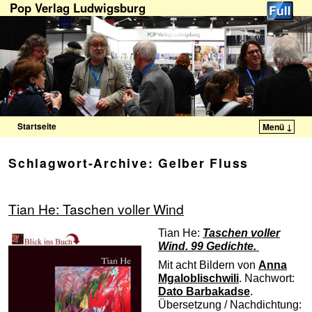
Pop Verlag Ludwigsburg
Startseite
Menü ↓
Zum Inhalt wechseln
Zum sekundären Inhalt wechseln
Schlagwort-Archive:
Gelber Fluss
Tian He: Taschen voller Wind
Tian He:
Taschen voller
Wind. 99 Gedichte.
Mit acht Bildern von
Anna
Mgaloblischwili
. Nachwort:
Dato Barbakadse
.
Übersetzung / Nachdichtung: