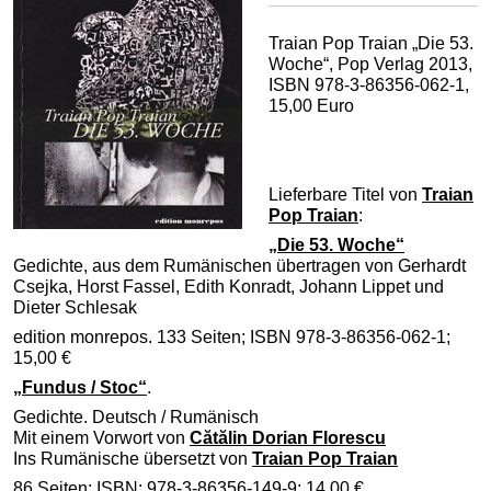
Traian Pop Traian „Die 53.
Woche“, Pop Verlag 2013,
ISBN 978-3-86356-062-1,
15,00 Euro
Lieferbare Titel von
Traian
Pop Traian
:
„Die 53. Woche“
Gedichte, aus dem Rumänischen übertragen von Gerhardt
Csejka, Horst Fassel, Edith Konradt, Johann Lippet und
Dieter Schlesak
edition monrepos. 133 Seiten; ISBN 978-3-86356-062-1;
15,00 €
„Fundus / Stoc“
.
Gedichte. Deutsch / Rumänisch
Mit einem Vorwort von
Cătălin Dorian Florescu
Ins Rumänische übersetzt von
Traian Pop Traian
86 Seiten; ISBN: 978-3-86356-149-9; 14,00 €