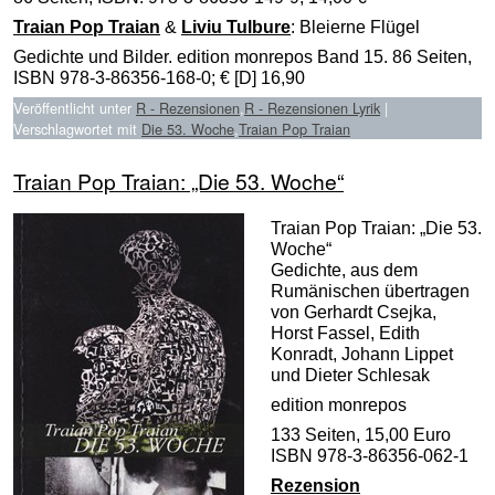
Traian Pop Traian
&
Liviu Tulbure
: Bleierne Flügel
Gedichte und Bilder. edition monrepos Band 15. 86 Seiten,
ISBN 978-3-86356-168-0; € [D] 16,90
Veröffentlicht unter
R - Rezensionen
,
R - Rezensionen Lyrik
|
Verschlagwortet mit
Die 53. Woche
,
Traian Pop Traian
Traian Pop Traian: „Die 53. Woche“
Traian Pop Traian: „Die 53.
Woche“
Gedichte, aus dem
Rumänischen übertragen
von Gerhardt Csejka,
Horst Fassel, Edith
Konradt, Johann Lippet
und Dieter Schlesak
edition monrepos
133 Seiten, 15,00 Euro
ISBN 978-3-86356-062-1
Rezension