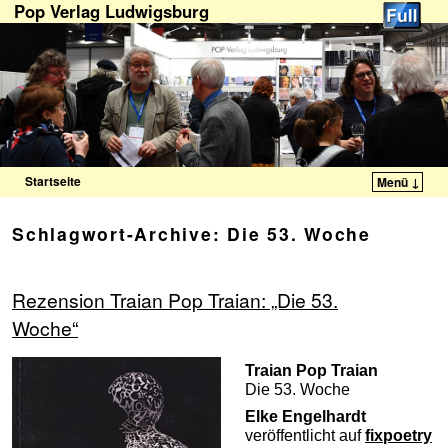
Pop Verlag Ludwigsburg
Startseite
Menü ↓
Zum Inhalt wechseln
Zum sekundären Inhalt wechseln
Schlagwort-Archive:
Die 53. Woche
Rezension Traian Pop Traian: „Die 53.
Woche“
Traian Pop Traian
Die 53. Woche
Elke Engelhardt
veröffentlicht auf
fixpoetry