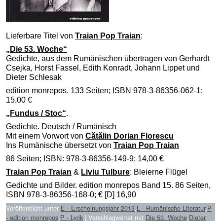
Lieferbare Titel von
Traian Pop Traian
:
„Die 53. Woche“
Gedichte, aus dem Rumänischen übertragen von Gerhardt
Csejka, Horst Fassel, Edith Konradt, Johann Lippet und
Dieter Schlesak
edition monrepos. 133 Seiten; ISBN 978-3-86356-062-1;
15,00 €
„Fundus / Stoc“
.
Gedichte. Deutsch / Rumänisch
Mit einem Vorwort von
Cătălin Dorian Florescu
Ins Rumänische übersetzt von
Traian Pop Traian
86 Seiten; ISBN: 978-3-86356-149-9; 14,00 €
Traian Pop Traian
&
Liviu Tulbure
: Bleierne Flügel
Gedichte und Bilder. edition monrepos Band 15. 86 Seiten,
ISBN 978-3-86356-168-0; € [D] 16,90
Veröffentlicht unter
E - Erscheinungsjahr 2013
,
L - Rumänische Literatur
,
P
- edition monrepos
,
P - Lyrik
|
Verschlagwortet mit
Die 53. Woche
,
Dieter