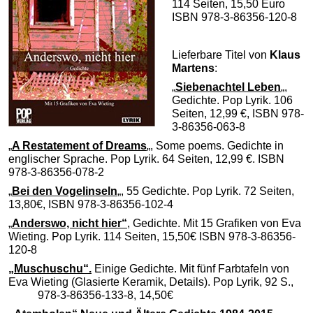
114 Seiten, 15,50 Euro
ISBN 978-3-86356-120-8
Lieferbare Titel von
Klaus
Martens
:
„
Siebenachtel Leben
„,
Gedichte. Pop Lyrik. 106
Seiten, 12,99 €, ISBN 978-
3-86356-063-8
„
A Restatement of Dreams
„, Some poems. Gedichte in
englischer Sprache. Pop Lyrik. 64 Seiten, 12,99 €. ISBN
978-3-86356-078-2
„
Bei den Vogelinseln
„, 55 Gedichte. Pop Lyrik. 72 Seiten,
13,80€, ISBN 978-3-86356-102-4
„
Anderswo, nicht hier“
, Gedichte. Mit 15 Grafiken von Eva
Wieting. Pop Lyrik. 114 Seiten, 15,50€ ISBN 978-3-86356-
120-8
„Muschuschu“.
Einige Gedichte. Mit fünf Farbtafeln von
Eva Wieting (Glasierte Keramik, Details). Pop Lyrik, 92 S.,
ISBN:
978-3-86356-133-8,
14,50€